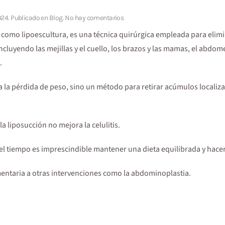
en
024
. Publicado en
Blog
.
No hay comentarios
Liposucción
 como lipoescultura, es una técnica quirúrgica empleada para elim
luyendo las mejillas y el cuello, los brazos y las mamas, el abdomen
.
 a la pérdida de peso, sino un método para retirar acúmulos local
 liposucción no mejora la celulitis.
el tiempo es imprescindible mantener una dieta equilibrada y hacer
ntaria a otras intervenciones como la abdominoplastia.