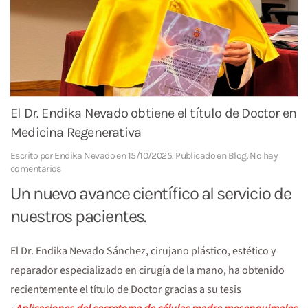
El Dr. Endika Nevado obtiene el título de Doctor en
Medicina Regenerativa
Escrito por
Endika Nevado
en
15/10/2025
. Publicado en
Blog
.
No hay
en
comentarios
El
Un nuevo avance científico al servicio de
Dr.
Endika
nuestros pacientes.
Nevado
obtiene
el
El Dr. Endika Nevado Sánchez, cirujano plástico, estético y
título
reparador especializado en cirugía de la mano, ha obtenido
de
Doctor
recientemente el título de Doctor gracias a su tesis
en