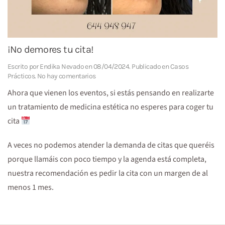
¡No demores tu cita!
Escrito por
Endika Nevado
en
08/04/2024
. Publicado en
Casos
en
Prácticos
.
No hay comentarios
¡No
Ahora que vienen los eventos, si estás pensando en realizarte
demores
tu
un tratamiento de medicina estética no esperes para coger tu
cita!
cita
A veces no podemos atender la demanda de citas que queréis
porque llamáis con poco tiempo y la agenda está completa,
nuestra recomendación es pedir la cita con un margen de al
menos 1 mes.