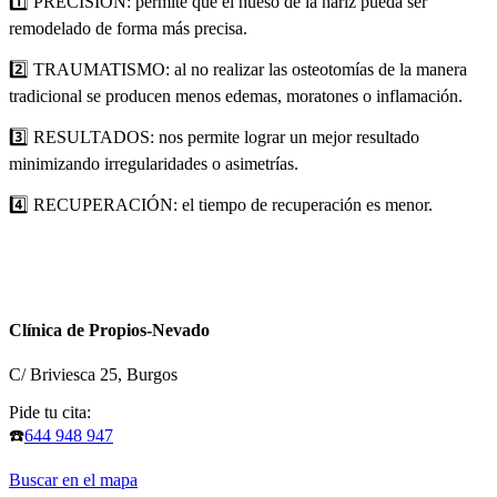
1️⃣ PRECISIÓN: permite que el hueso de la nariz pueda ser
remodelado de forma más precisa.
2️⃣ TRAUMATISMO: al no realizar las osteotomías de la manera
tradicional se producen menos edemas, moratones o inflamación.
3️⃣ RESULTADOS: nos permite lograr un mejor resultado
minimizando irregularidades o asimetrías.
4️⃣ RECUPERACIÓN: el tiempo de recuperación es menor.
Clínica de Propios-Nevado
C/ Briviesca 25, Burgos
Pide tu cita:
☎️
644 948 947
Buscar en el mapa